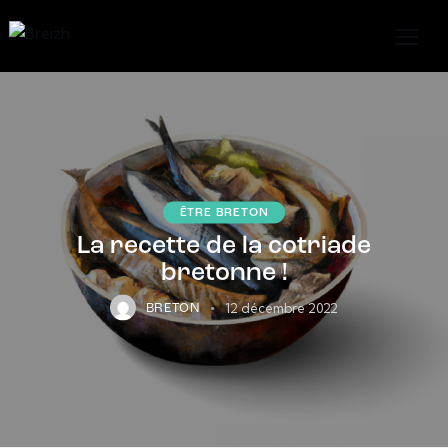
ÊTRE BRETON
La recette de la cotriade
bretonne !
12 décembre 2022
BRETON